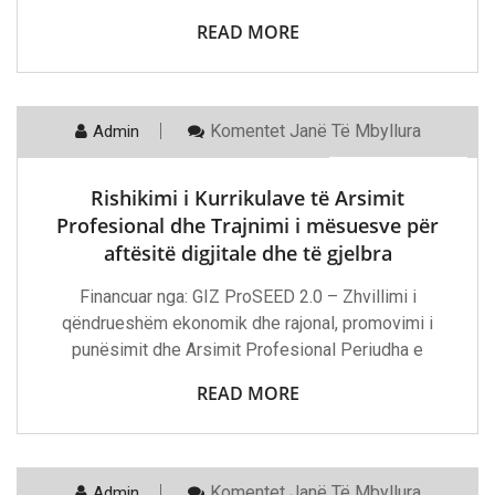
READ MORE
Te
Komentet
Janë Të Mbyllura
Admin
7 Mars, 2024
Rishikimi
I
Kurrikulave
Rishikimi i Kurrikulave të Arsimit
Të
Arsimit
Profesional dhe Trajnimi i mësuesve për
Profesional
aftësitë digjitale dhe të gjelbra
Dhe
Trajnimi
I
Financuar nga: GIZ ProSEED 2.0 – Zhvillimi i
Mësuesve
qëndrueshëm ekonomik dhe rajonal, promovimi i
Për
Aftësitë
punësimit dhe Arsimit Profesional Periudha e
Digjitale
Dhe
READ MORE
Të
Gjelbra
Te
Komentet
Janë Të Mbyllura
Admin