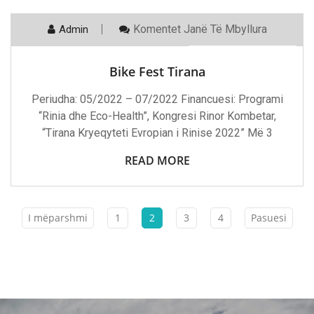
Te
Komentet
Janë Të Mbyllura
Admin
21 Shtator, 2022
Bike
Fest
Tirana
Bike Fest Tirana
Periudha: 05/2022 – 07/2022 Financuesi: Programi
“Rinia dhe Eco-Health”, Kongresi Rinor Kombetar,
“Tirana Kryeqyteti Evropian i Rinise 2022” Më 3
READ MORE
I mëparshmi
1
2
3
4
Pasuesi