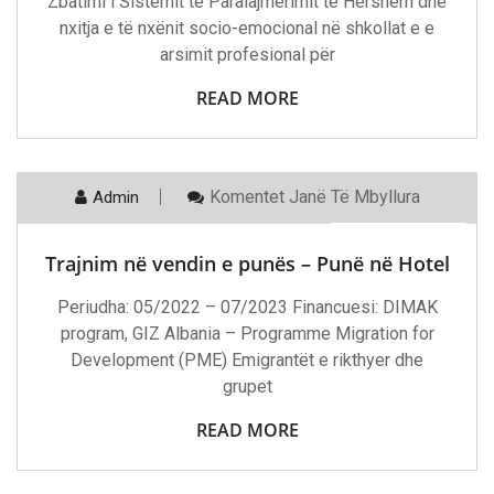
Zbatimi i Sistemit të Paralajmërimit të Hershëm dhe
Për
Parandalimin
nxitja e të nxënit socio-emocional në shkollat e e
E
arsimit profesional për
Braktisjes
READ MORE
Te
Komentet
Janë Të Mbyllura
Admin
21 Maj, 2023
Trajnim
Në
Vendin
Trajnim në vendin e punës – Punë në Hotel
E
Punës
–
Periudha: 05/2022 – 07/2023 Financuesi: DIMAK
Punë
program, GIZ Albania – Programme Migration for
Në
Hotel
Development (PME) Emigrantët e rikthyer dhe
grupet
READ MORE