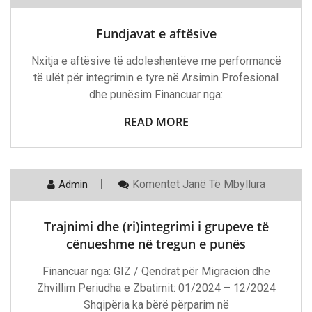
Fundjavat
E
Aftësive
Fundjavat e aftësive
Nxitja e aftësive të adoleshentëve me performancë
të ulët për integrimin e tyre në Arsimin Profesional
dhe punësim Financuar nga:
READ MORE
Te
Komentet
Janë Të Mbyllura
Admin
7 Mars, 2024
Trajnimi
Dhe
(ri)integrimi
Trajnimi dhe (ri)integrimi i grupeve të
I
Grupeve
cënueshme në tregun e punës
Të
Cënueshme
Financuar nga: GIZ / Qendrat për Migracion dhe
Në
Tregun
Zhvillim Periudha e Zbatimit: 01/2024 – 12/2024
E
Shqipëria ka bërë përparim në
Punës