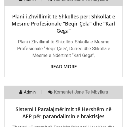
21 Maj, 2023
Plani
I
Zhvillimit
Plani i Zhvillimit të Shkollës për: Shkollat e
Të
Shkollës
Mesme Profesionale “Beqir Çela” dhe “Karl
Për:
Gega”
Shkollat
E
Mesme
Plani i Zhvillimit të Shkollës: Shkolla e Mesme
Profesionale
Profesionale “Beqir Çela”, Durrës dhe Shkolla e
“Beqir
Çela”
Mesme e Ndërtimit “Karl Gega”,
Dhe
“Karl
READ MORE
Gega”
Te
Komentet
Janë Të Mbyllura
Admin
21 Maj, 2023
Sistemi
I
Paralajmërimit
Sistemi i Paralajmërimit të Hershëm në
Të
Hershëm
AFP për parandalimin e braktisjes
Në
AFP