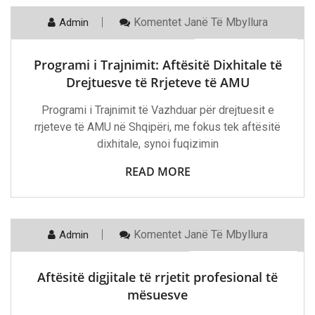
Te
Komentet
Janë Të Mbyllura
Admin
17 Shkurt, 2023
Programi
I
Trajnimit:
Programi i Trajnimit: Aftësitë Dixhitale të
Aftësitë
Dixhitale
Drejtuesve të Rrjeteve të AMU
Të
Drejtuesve
Programi i Trajnimit të Vazhduar për drejtuesit e
Të
Rrjeteve
rrjeteve të AMU në Shqipëri, me fokus tek aftësitë
Të
dixhitale, synoi fuqizimin
AMU
READ MORE
Te
Komentet
Janë Të Mbyllura
Admin
21 Dhjetor, 2022
Aftësitë
Digjitale
Të
Aftësitë digjitale të rrjetit profesional të
Rrjetit
Profesional
mësuesve
Të
Mësuesve