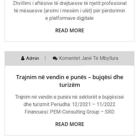
Zhvillimi i aftësive të drejtuesve të rrjetit profesional
të mësuesve (arsimi i mesëm i ulët) për përdorimin
e platformave digjitale
READ MORE
Te
Komentet
Janë Të Mbyllura
Admin
21 Nëntor, 2022
Trajnim
Në
Vendin
Trajnim në vendin e punës – bujqësi dhe
E
Punës
turizëm
–
Bujqësi
Trajnim në vendin e punës në sektorët e bujqësisë
Dhe
Turizëm
dhe turizmit Periudha: 12/2021 – 11/2022
Financuesi: PEM-Consulting Group – SRD
READ MORE