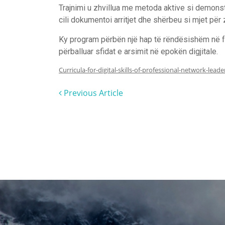
Trajnimi u zhvillua me metoda aktive si demons
cili dokumentoi arritjet dhe shërbeu si mjet për z
Ky program përbën një hap të rëndësishëm në 
përballuar sfidat e arsimit në epokën digjitale.
Curricula-for-digital-skills-of-professional-network-leade
Previous Article