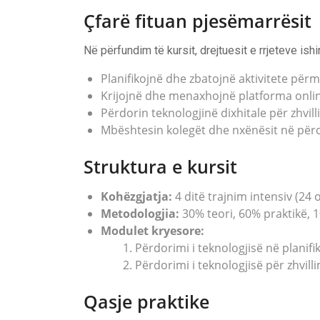
Çfarë fituan pjesëmarrësit
Në përfundim të kursit, drejtuesit e rrjeteve ishin
Planifikojnë dhe zbatojnë aktivitete përm
Krijojnë dhe menaxhojnë platforma onli
Përdorin teknologjinë dixhitale për zhvil
Mbështesin kolegët dhe nxënësit në përdo
Struktura e kursit
Kohëzgjatja:
4 ditë trajnim intensiv (24 o
Metodologjia:
30% teori, 60% praktikë, 
Modulet kryesore:
Përdorimi i teknologjisë në planifiki
Përdorimi i teknologjisë për zhvilli
Qasje praktike