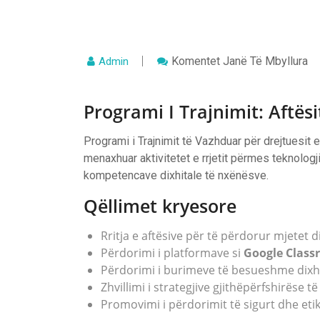
Te
Komentet
Janë Të Mbyllura
Admin
Programi
I
Trajnimit:
Programi I Trajnimit: Aftës
Aftësitë
Dixhitale
Të
Drejtuesve
Programi i Trajnimit të Vazhduar për drejtuesit
Të
menaxhuar aktivitetet e rrjetit përmes teknologji
Rrjeteve
Të
kompetencave dixhitale të nxënësve.
AMU
Qëllimet kryesore
Rritja e aftësive për të përdorur mjetet dix
Përdorimi i platformave si
Google Clas
Përdorimi i burimeve të besueshme dixh
Zhvillimi i strategjive gjithëpërfshirëse
Promovimi i përdorimit të sigurt dhe eti