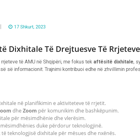
17 Shkurt, 2023
itë Dixhitale Të Drejtuesve Të Rrjete
 e rrjeteve të AMU në Shqipëri, me fokus tek
aftësitë dixhitale
, s
së së informacionit. Trajnimi kontribuoi edhe në zhvillimin profesio
hitale në planifikimin e aktiviteteve të rrjetit.
sroom
dhe
Zoom
për komunikim dhe bashkëpunim.
itale për mësimdhënie dhe vlerësim.
 të mësimdhënies duke përdorur teknologjinë.
k të teknologjisë dixhitale për mësues dhe nxënës.