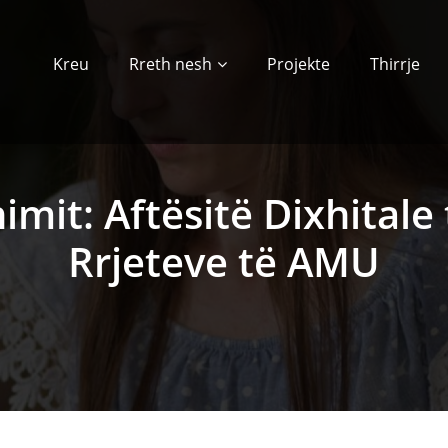
Kreu
Rreth nesh
Projekte
Thirrje
imit: Aftësitë Dixhitale
Rrjeteve të AMU