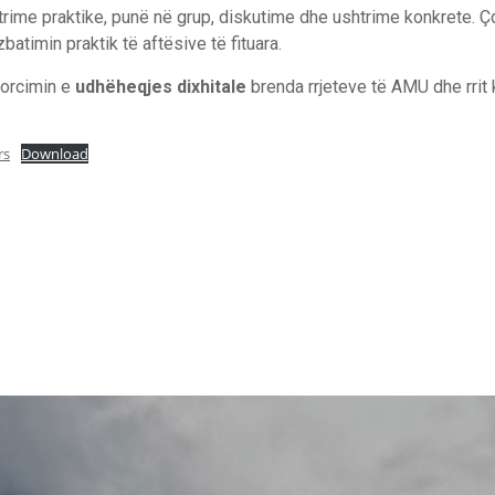
trime praktike, punë në grup, diskutime dhe ushtrime konkrete. Ç
batimin praktik të aftësive të fituara.
forcimin e
udhëheqjes dixhitale
brenda rrjeteve të AMU dhe rrit
rs
Download