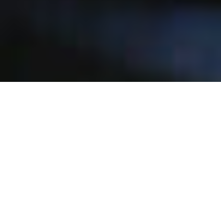
Ne jemi Qendra për Aftësi
Konkurruese
Themeluar në vitin 2016, organizata jonë është e
përkushtuar të kontribuojë në zhvillimin e
qëndrueshëm të arsimit dhe trajnimit të
të
rinjve dhe