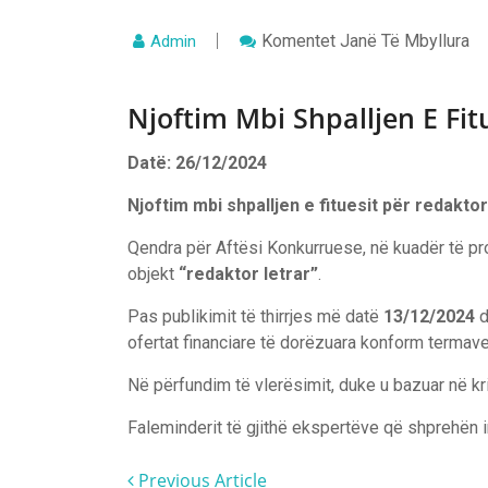
Te
Komentet
Janë Të Mbyllura
Admin
Njoftim
Mbi
Shpalljen
Njoftim Mbi Shpalljen E Fit
E
Fituesit
Për
Redaktor
Datë: 26/12/2024
Letrar
Njoftim mbi shpalljen e fituesit për redaktor
Qendra për Aftësi Konkurruese, në kuadër të pr
objekt
“redaktor letrar”
.
Pas publikimit të thirrjes më datë
13/12/2024
d
ofertat financiare të dorëzuara konform termave
Në përfundim të vlerësimit, duke u bazuar në kr
Faleminderit të gjithë ekspertëve që shprehën i
Previous Article