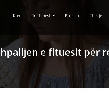
Kreu
Rreth nesh
Projekte
Thirrje
hpalljen e fituesit për r