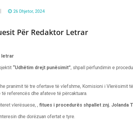
26 Dhjetor, 2024
uesit Për Redaktor Letrar
 letrar
ojektit
“Udhëtim drejt punësimit”
, shpall përfundimin e procedu
he pranimit të tre ofertave të vlefshme, Komisioni i Vlerësimit 
 të referencës dhe afateve të përcaktuara.
iteret vlerësuese, ,
fitues i procedurës shpallet znj. Jolanda 
nteresin dhe dorëzuan ofertat e tyre.