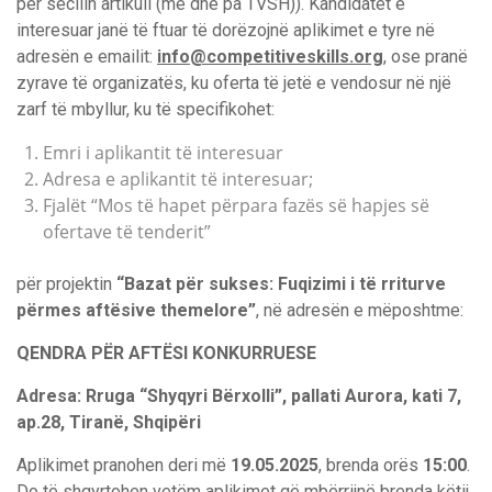
për secilin artikull (me dhe pa TVSH)). Kandidatët e
interesuar janë të ftuar të dorëzojnë aplikimet e tyre në
adresën e emailit:
info@competitiveskills.org
, ose pranë
zyrave të organizatës, ku oferta të jetë e vendosur në një
zarf të mbyllur, ku të specifikohet:
Emri i aplikantit të interesuar
Adresa e aplikantit të interesuar;
Fjalët “Mos të hapet përpara fazës së hapjes së
ofertave të tenderit”
për projektin
“Bazat për sukses: Fuqizimi i të rriturve
përmes aftësive themelore”
, në adresën e mëposhtme:
QENDRA PËR AFTËSI KONKURRUESE
Adresa: Rruga “Shyqyri Bërxolli”, pallati Aurora, kati 7,
ap.28, Tiranë, Shqipëri
Aplikimet pranohen deri më
19.05.2025
, brenda orës
15:00
.
Do të shqyrtohen vetëm aplikimet që mbërrijnë brenda këtij