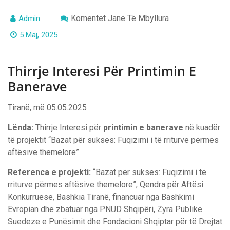
Te
Komentet
Janë Të Mbyllura
Admin
Thirrje
Interesi
5 Maj, 2025
Për
Printimin
E
Thirrje Interesi Për Printimin E
Banerave
Banerave
Tiranë, më 05.05.2025
Lënda:
Thirrje Interesi për
printimin e banerave
në kuadër
të projektit “Bazat për sukses: Fuqizimi i të rriturve përmes
aftësive themelore”
Referenca e projekti:
“Bazat për sukses: Fuqizimi i të
rriturve përmes aftësive themelore”, Qendra për Aftësi
Konkurruese, Bashkia Tiranë, financuar nga Bashkimi
Evropian dhe zbatuar nga PNUD Shqipëri, Zyra Publike
Suedeze e Punësimit dhe Fondacioni Shqiptar për të Drejtat