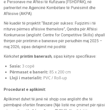
e Personave me Aftësi të Kufizuara (FSHDPAK), në
partneritet me Agjencinë Kombëtare të Punësimit dhe
Aftësive (AKPA).
Në kuadër të projektit “Bazat për sukses: Fuqizimi i të
rriturve përmes aftësive themelore”, Qendra për Aftësi
Konkurruese (anglisht: Centre for Competitive Skills) shpall
thirrjen për printimin e banerave për periudhën maj 2025 –
maj 2026, sipas detajimit më poshtë:
Kërkohet
printim banerash
, sipas këtyre specifikave:
Sasia:
3 copë
Përmasat e banerit:
85 x 200 cm
Lloji i materialit:
PVC / Roll-up
Procedurat e aplikimit:
Aplikimet duhet të jenë në shqip ose anglisht dhe të
përmbajnë ofertën financiare (Një listë me çmimet për njësi