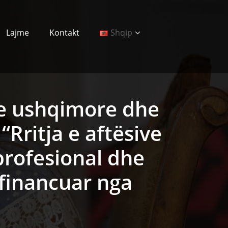
Lajme
Kontakt
Shqip
eve ushqimore dhe
“Rritja e aftësive
 profesional dhe
financuar nga