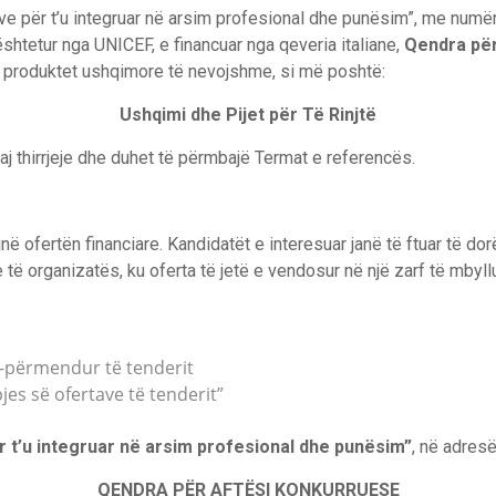
ë rinjve për t’u integruar në arsim profesional dhe punësim”, me
htetur nga UNICEF, e financuar nga qeveria italiane,
Qendra për
për produktet ushqimore të nevojshme, si më poshtë:
Ushqimi dhe Pijet për Të Rinjtë
aj thirrjeje dhe duhet të përmbajë Termat e referencës.
ë ofertën financiare. Kandidatët e interesuar janë të ftuar të dor
 të organizatës, ku oferta të jetë e vendosur në një zarf të mbyllu
r-përmendur të tenderit
jes së ofertave të tenderit”
për t’u integruar në arsim profesional dhe punësim”
, në adres
QENDRA PËR AFTËSI KONKURRUESE