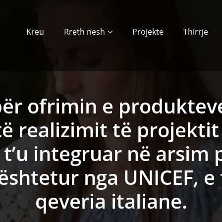
Kreu
Rreth nesh
Projekte
Thirrje
 për ofrimin e produkt
ë realizimit të projektit 
r t’u integruar në arsim
shtetur nga UNICEF, e 
qeveria italiane.