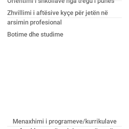
Orientimi i shkollave nga tregu i punës
Zhvillimi i aftësive kyçe për jetën në
arsimin profesional
Botime dhe studime
Trajnimi i vazhduar
profesional në punë
Menaxhimi i programeve/kurrikulave