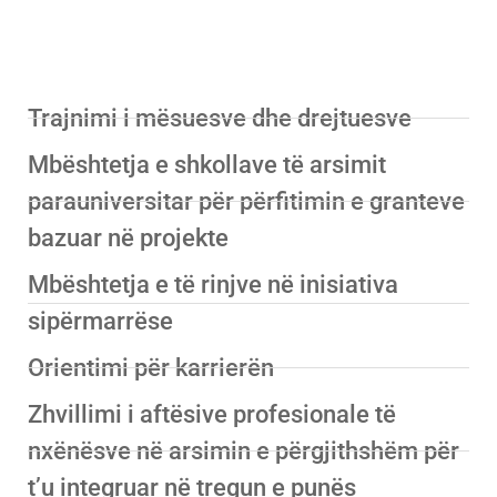
ARSIMI I PËRGJITHSHËM
PARAUNIVERSITAR
Trajnimi i mësuesve dhe drejtuesve
Mbështetja e shkollave të arsimit
parauniversitar për përfitimin e granteve
bazuar në projekte
Mbështetja e të rinjve në inisiativa
sipërmarrëse
Orientimi për karrierën
Zhvillimi i aftësive profesionale të
nxënësve në arsimin e përgjithshëm për
t’u integruar në tregun e punës