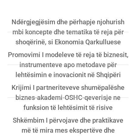
Ndërgjegjësim dhe përhapje njohurish
mbi koncepte dhe tematika të reja për
shoqërinë, si Ekonomia Qarkulluese
Promovimi I modeleve të reja të biznesit,
instrumenteve apo metodave për
lehtësimin e inovacionit në Shqipëri
Krijimi I partneriteveve shumëpalëshe
biznes-akademi-OSHC-qeverisje ne
funksion të lehtësimit të risive
Shkëmbim I përvojave dhe praktikave
më të mira mes ekspertëve dhe