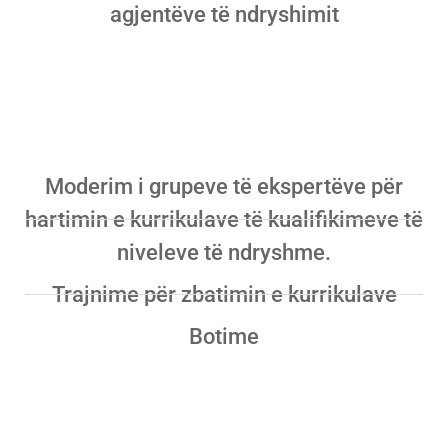
agjentëve të ndryshimit
Hartim i dokumenteve
kurrikulare
Moderim i grupeve të ekspertëve për
hartimin e kurrikulave të kualifikimeve të
niveleve të ndryshme.
Trajnime për zbatimin e kurrikulave
Botime
Orientimi dhe këshillimi
për karrierrën