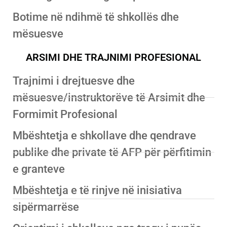
Botime në ndihmë të shkollës dhe
mësuesve
ARSIMI DHE TRAJNIMI PROFESIONAL
Trajnimi i drejtuesve dhe
mësuesve/instruktorëve të Arsimit dhe
Formimit Profesional
Mbështetja e shkollave dhe qendrave
publike dhe private të AFP për përfitimin
e granteve
Mbështetja e të rinjve në inisiativa
sipërmarrëse