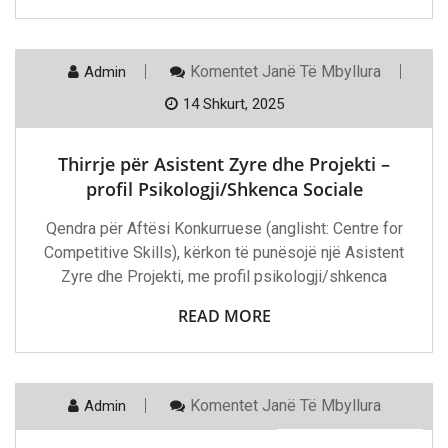
Te
Komentet
Janë Të Mbyllura
Admin
Thirrje
Për
14 Shkurt, 2025
Asistent
Zyre
Dhe
Thirrje për Asistent Zyre dhe Projekti –
Projekti
–
profil Psikologji/Shkenca Sociale
Profil
Psikologji/Shkenca
Qendra për Aftësi Konkurruese (anglisht: Centre for
Sociale
Competitive Skills), kërkon të punësojë një Asistent
Zyre dhe Projekti, me profil psikologji/shkenca
READ MORE
Te
Komentet
Janë Të Mbyllura
Admin
13 Shkurt, 2025
SkillALB:
Programi