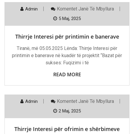
Te
Komentet
Janë Të Mbyllura
Admin
Thirrje
Interesi
5 Maj, 2025
Për
Printimin
E
Thirrje Interesi për printimin e banerave
Banerave
Tiranë, më 05.05.2025 Lënda: Thirrje Interesi për
printimin e banerave në kuadër të projektit “Bazat për
sukses: Fuqizimi i të
READ MORE
Te
Komentet
Janë Të Mbyllura
Admin
Thirrje
Interesi
2 Maj, 2025
Për
Ofrimin
E
Thirrje Interesi për ofrimin e shërbimeve
Shërbimeve