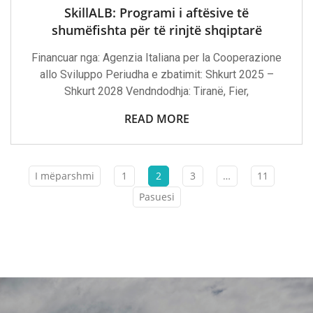
I
SkillALB: Programi i aftësive të
Aftësive
Të
shumëfishta për të rinjtë shqiptarë
Shumëfishta
Për
Financuar nga: Agenzia Italiana per la Cooperazione
Të
Rinjtë
allo Sviluppo Periudha e zbatimit: Shkurt 2025 –
Shqiptarë
Shkurt 2028 Vendndodhja: Tiranë, Fier,
READ MORE
I mëparshmi
1
2
3
…
11
Pasuesi