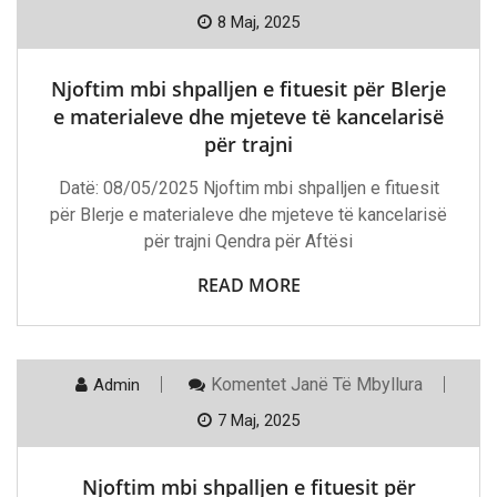
Njoftim
Mbi
8 Maj, 2025
Shpalljen
E
Fituesit
Njoftim mbi shpalljen e fituesit për Blerje
Për
Blerje
e materialeve dhe mjeteve të kancelarisë
E
për trajni
Materialeve
Dhe
Mjeteve
Datë: 08/05/2025 Njoftim mbi shpalljen e fituesit
Të
për Blerje e materialeve dhe mjeteve të kancelarisë
Kancelarisë
Për
për trajni Qendra për Aftësi
Trajni
READ MORE
Te
Komentet
Janë Të Mbyllura
Admin
Njoftim
Mbi
7 Maj, 2025
Shpalljen
E
Fituesit
Njoftim mbi shpalljen e fituesit për
Për