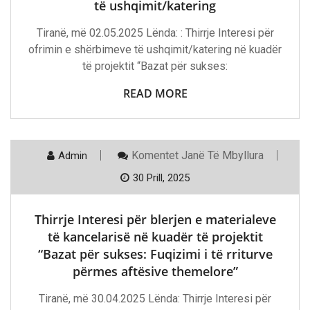
Të
të ushqimit/katering
Ushqimit/katering
Tiranë, më 02.05.2025 Lënda: : Thirrje Interesi për
ofrimin e shërbimeve të ushqimit/katering në kuadër
të projektit “Bazat për sukses:
READ MORE
Te
Komentet
Janë Të Mbyllura
Admin
Thirrje
Interesi
30 Prill, 2025
Për
Blerjen
E
Thirrje Interesi për blerjen e materialeve
Materialeve
Të
të kancelarisë në kuadër të projektit
Kancelarisë
“Bazat për sukses: Fuqizimi i të rriturve
Në
Kuadër
përmes aftësive themelore”
Të
Projektit
Tiranë, më 30.04.2025 Lënda: Thirrje Interesi për
“Bazat
Për