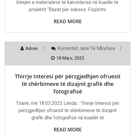
blerjen e materialeve të kancelarisë në kuadër të
Sukses:
projektit “Bazat për sukses: Fuqizimi
Fuqizimi
I
Të
READ MORE
Rriturve
Përmes
Aftësive
Themelore”
Te
Komentet
Janë Të Mbyllura
Admin
Thirrje
Interesi
18 Mars, 2025
Për
Përzgjedhjen
Ofruesit
Thirrje Interesi për përzgjedhjen ofruesit
Të
Shërbimeve
të shërbimeve të dizajnit grafik dhe
Të
fotografisë
Dizajnit
Grafik
Dhe
Tiranë, më 18.03.2025 Lënda: : Thirrje Interesi për
Fotografisë
përzgjedhjen ofruesit të shërbimeve të dizajnit
grafik dhe fotografisë në kuadër të
READ MORE