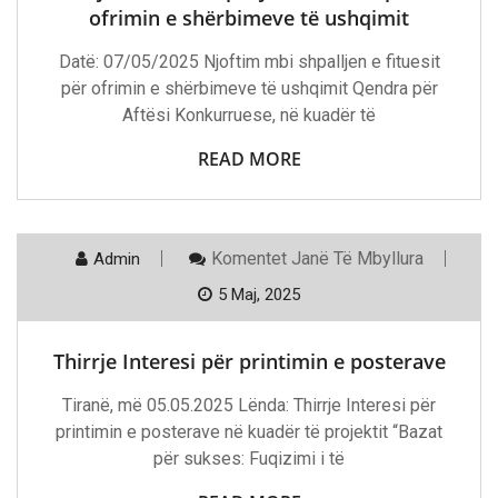
Ofrimin
ofrimin e shërbimeve të ushqimit
E
Shërbimeve
Datë: 07/05/2025 Njoftim mbi shpalljen e fituesit
Të
Ushqimit
për ofrimin e shërbimeve të ushqimit Qendra për
Aftësi Konkurruese, në kuadër të
READ MORE
Te
Komentet
Janë Të Mbyllura
Admin
Thirrje
Interesi
5 Maj, 2025
Për
Printimin
E
Thirrje Interesi për printimin e posterave
Posterave
Tiranë, më 05.05.2025 Lënda: Thirrje Interesi për
printimin e posterave në kuadër të projektit “Bazat
për sukses: Fuqizimi i të