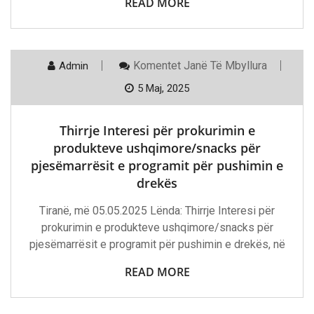
READ MORE
Te
Komentet
Janë Të Mbyllura
Admin
Thirrje
Interesi
5 Maj, 2025
Për
Prokurimin
E
Thirrje Interesi për prokurimin e
Produkteve
Ushqimore/snacks
produkteve ushqimore/snacks për
Për
pjesëmarrësit e programit për pushimin e
Pjesëmarrësit
E
drekës
Programit
Për
Tiranë, më 05.05.2025 Lënda: Thirrje Interesi për
Pushimin
E
prokurimin e produkteve ushqimore/snacks për
Drekës
pjesëmarrësit e programit për pushimin e drekës, në
READ MORE